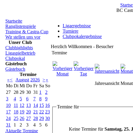
Startse
BC Cast
Startseite
Ligaergebnisse
Ranglistenspiele
Turniere
Training & Castra-Cup
Clubpokalergebnisse
Wir stellen uns vor
Unser Club
Herzlich Willkommen - Besucher
Clubhighlights
Termine
Ligaspielbetrieb
Clubpokal
Gästebuch
Gästebuch
Termine
«
<
August
2026
>
»
Jahresansicht
Monats
Mo
Di
Mi
Do
Fr
Sa
So
27
28
29
30
31
1
2
3
4
5
6
7
8
9
10
11
12
13
14
15
16
Termine für
17
18
19
20
21
22
23
24
25
26
27
28
29
30
31
1
2
3
4
5
6
Keine Termine für
Samstag, 25. J
Aktuelle Termine