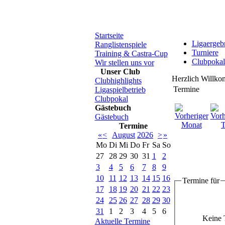
Startseite
Ligaergeb
Ranglistenspiele
Turniere
Training & Castra-Cup
Clubpokal
Wir stellen uns vor
Unser Club
Herzlich Willko
Clubhighlights
Termine
Ligaspielbetrieb
Clubpokal
Gästebuch
Gästebuch
Termine
«
<
August
2026
>
»
Mo
Di
Mi
Do
Fr
Sa
So
27
28
29
30
31
1
2
3
4
5
6
7
8
9
10
11
12
13
14
15
16
Termine für
17
18
19
20
21
22
23
24
25
26
27
28
29
30
31
1
2
3
4
5
6
Keine 
Aktuelle Termine