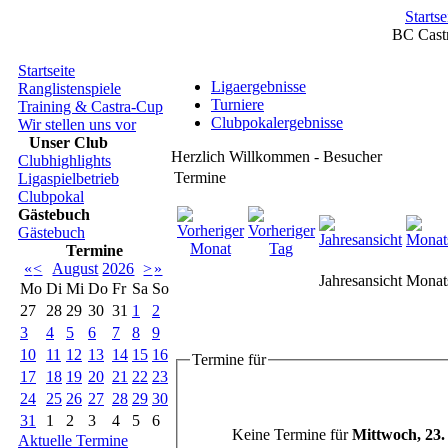
Startse
BC Cast
Startseite
Ligaergebnisse
Ranglistenspiele
Turniere
Training & Castra-Cup
Clubpokalergebnisse
Wir stellen uns vor
Unser Club
Herzlich Willkommen - Besucher
Clubhighlights
Termine
Ligaspielbetrieb
Clubpokal
Gästebuch
Gästebuch
Termine
«
<
August
2026
>
»
Jahresansicht
Monats
Mo
Di
Mi
Do
Fr
Sa
So
27
28
29
30
31
1
2
3
4
5
6
7
8
9
10
11
12
13
14
15
16
Termine für
17
18
19
20
21
22
23
24
25
26
27
28
29
30
31
1
2
3
4
5
6
Keine Termine für
Mittwoch, 23.
Aktuelle Termine